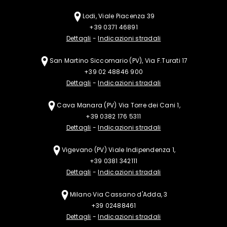
Lodi, Viale Piacenza 39
+39 0371 46891
Dettagli
-
Indicazioni stradali
San Martino Siccomario (PV), Via F.Turati 17
+39 02 48846 900
Dettagli
-
Indicazioni stradali
Cava Manara (PV)
Via Torre dei Cani 1,
+39 0382 176 5311
Dettagli
-
Indicazioni stradali
Vigevano (PV)
Viale Indipendenza 1,
+39 0381 342111
Dettagli
-
Indicazioni stradali
Milano
Via Cassano d'Adda, 3
+39 02488461
Dettagli
-
Indicazioni stradali