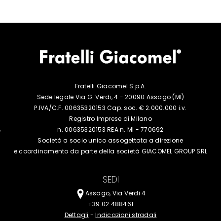
Fratelli Giacomel S.p.A.
Sede legale Via G. Verdi, 4 - 20090 Assago (MI)
P.IVA/C.F. 00635320153 Cap. soc. € 2.000.000 i.v.
Registro Imprese di Milano
n. 00635320153 REA n. MI - 770692
Società a socio unico assogettata a
direzione
e coordinamento da parte della
società GIACOMEL GROUP SRL
SEDI
Assago, Via Verdi 4
+39 02 488461
Dettagli
-
Indicazioni stradali